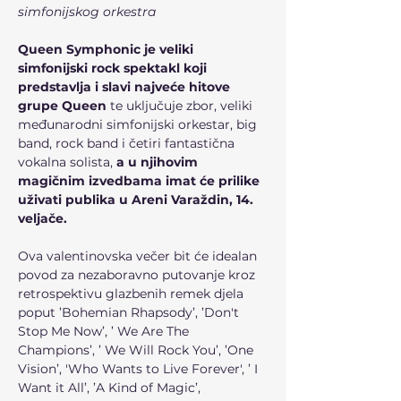
simfonijskog orkestra
Queen Symphonic je veliki 
simfonijski rock spektakl koji 
predstavlja i slavi najveće hitove 
grupe Queen
 te uključuje zbor, veliki 
međunarodni simfonijski orkestar, big 
band, rock band i četiri fantastična 
vokalna solista, 
a u njihovim 
magičnim izvedbama imat će prilike 
uživati publika u Areni Varaždin, 14. 
veljače.
Ova valentinovska večer bit će idealan 
povod za nezaboravno putovanje kroz 
retrospektivu glazbenih remek djela 
poput ’Bohemian Rhapsody’, ’Don't 
Stop Me Now’, ’ We Are The 
Champions’, ’ We Will Rock You’, ’One 
Vision’, 'Who Wants to Live Forever', ’ I 
Want it All’, ’A Kind of Magic’, 